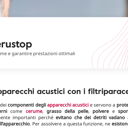
erustop
ume e garantire prestazioni ottimali
pparecchi acustici con i filtripar
dei
componenti degli
apparecchi acustici
e servono a
prote
erni
come
cerume
,
grasso della pelle
,
polvere
e
spor
mente importanti perché
evitano che dei detriti vadano 
ell’apparecchio
. Per assolvere a questa funzione, ne
esiston