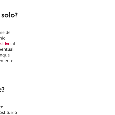
 solo?
one del
hio
sitivo
al
ventuali
unque
cemente
e?
re
ostituirlo