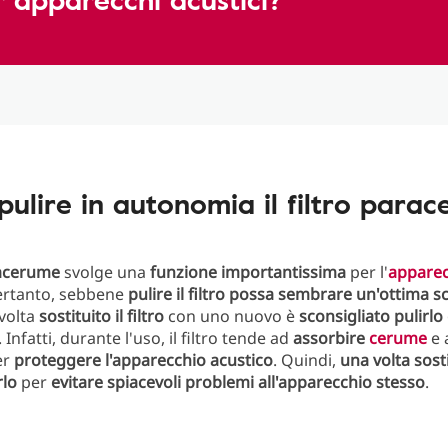
pulire in autonomia il filtro para
acerume
svolge una
funzione
importantissima
per l'
apparec
ertanto, sebbene
pulire il filtro possa sembrare un'ottima sc
 volta
sostituito il filtro
con uno nuovo è
sconsigliato pulirlo
. Infatti, durante l'uso, il filtro tende ad
assorbire
cerume
e a
er
proteggere l'apparecchio acustico
. Quindi,
una volta sosti
rlo
per
evitare spiacevoli problemi all'apparecchio stesso
.