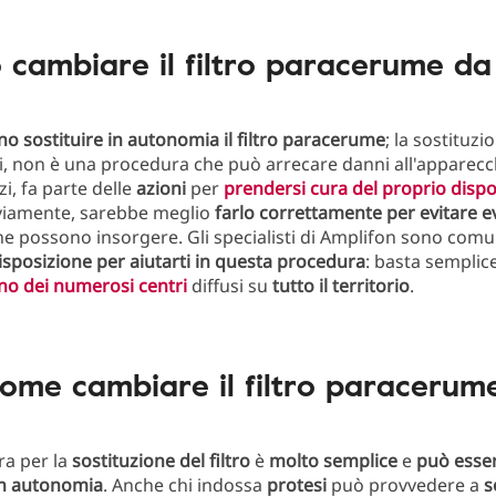
 cambiare il filtro paracerume da
no sostituire in autonomia il filtro paracerume
; la sostituzi
atti, non è una procedura che può arrecare danni all'apparecc
i, fa parte delle
azioni
per
prendersi cura del proprio dispo
viamente, sarebbe meglio
farlo correttamente per evitare e
e possono insorgere. Gli specialisti di Amplifon sono com
sposizione per aiutarti in questa procedura
: basta sempli
no dei numerosi centri
diffusi su
tutto il territorio
.
ome cambiare il filtro paracerum
ra per la
sostituzione del filtro
è
molto semplice
e
può esse
in autonomia
. Anche chi indossa
protesi
può provvedere a
s