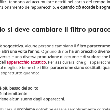
I filtri tendono ad accumulare detriti nel corso del tempo 
nzionamento dell’apparecchio, e
quando ciò accade bisogna 
 si deve cambiare il filtro para
 è
soggettiva
. Alcune persone cambiano il
filtro paracerume
e
altri una volta l'anno
. Ognuno di noi
ha un orecchio divers
verse
, e una
diversa produzione di cerume
e di
sudore
che 
dell'
apparecchio acustico
. Per assicurarsi che gli apparecchi
al meglio, è bene che i
filtri paracerume siano sostituiti qu
, soprattutto quando:
 più basso del solito
è intermittente
iene alcun suono dagli apparecchi
.
ti casi, il
problema
potrebbe essere semplicemente correlat