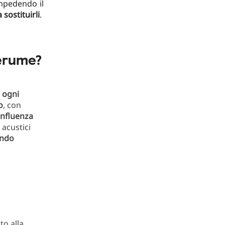
impedendo il
sostituirli
.
cerume?
ogni
o
, con
influenza
 acustici
ando
o alla