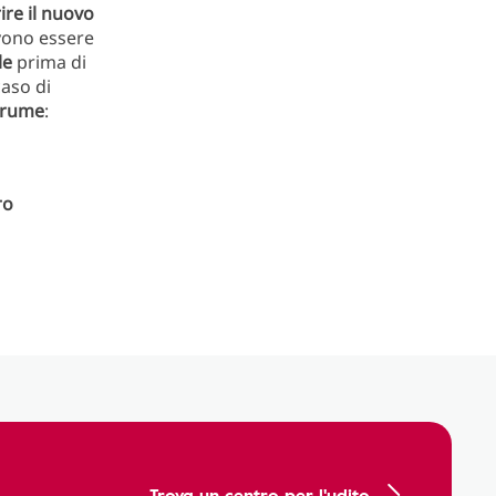
ire il nuovo
vono essere
le
prima di
caso di
cerume
:
ro
Trova un centro per l'udito