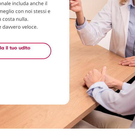
nale includa anche il
 meglio con noi stessi e
 costa nulla.
e davvero veloce.
la il tuo udito