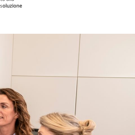
 s
oluzione