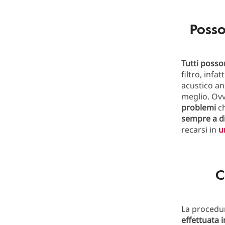
Posso
Tutti posso
filtro, inf
acustico anz
meglio. Ov
problemi
ch
sempre a di
recarsi in
u
C
La procedu
effettuata 