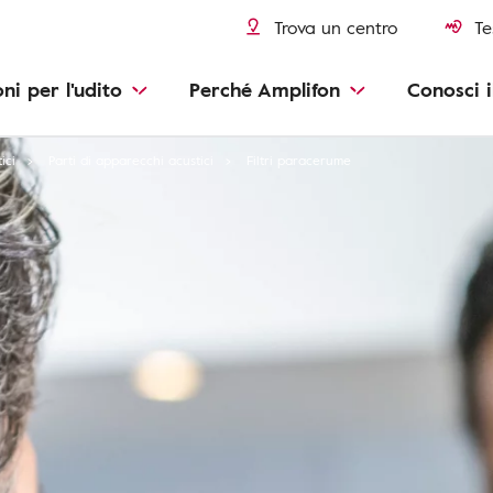
Trova un centro
Te
oni per l'udito
Perché Amplifon
Conosci i
ici
Parti di apparecchi acustici
Filtri paracerume