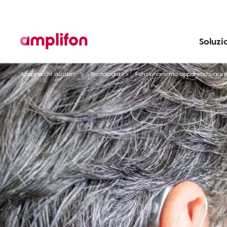
Soluzi
Apparecchi acustici
Tecnologia
Funzionamento apparecchi acust