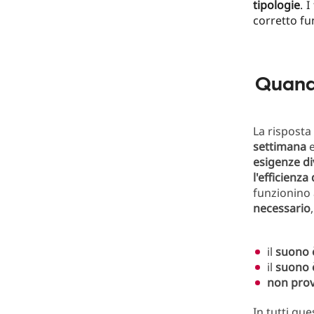
tipologie
. 
corretto fu
Quando
La risposta
settimana
esigenze di
l'efficienza 
funzionino 
necessario
il
suono è
il
suono 
non prov
In tutti ques