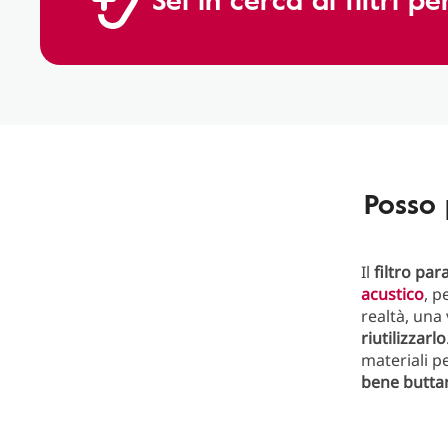
Posso 
Il
filtro
par
acustico
, p
realtà, una
riutilizzarlo
materiali p
bene butta