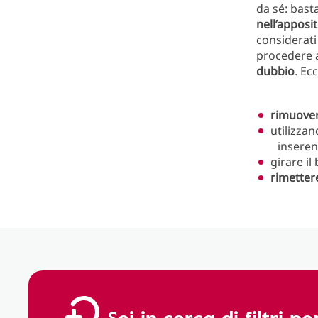
da sé: bast
nell’apposi
considerati 
procedere 
dubbio
. Ec
rimuover
utilizzan
inseren
girare i
rimetter
Sei in cerca di filtri p