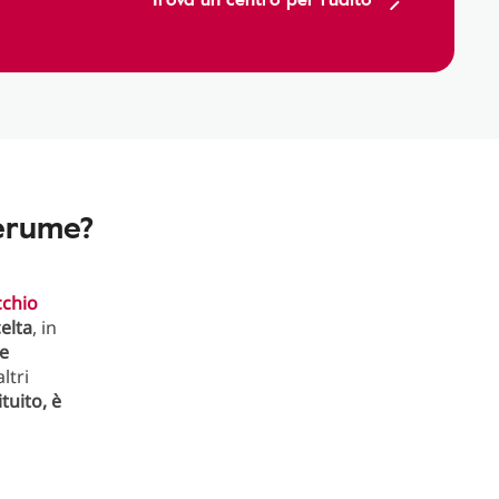
cerume?
chio
elta
, in
 e
ltri
tuito, è