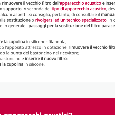
a
rimuovere il vecchio filtro dall’
apparecchio acustico
e inser
to supporto
. A seconda del
tipo di apparecchio acustico
, de
alcuni aspetti. Si consiglia, pertanto, di consultare il
manua
alla
sostituzione
o
rivolgersi ad un tecnico specializzato
, in 
co in generale i
passaggi per la sostituzione del filtro para
e la cupolina
in silicone sfilandola;
do l'apposito attrezzo in dotazione,
rimuovere il vecchio filt
do la punta del bastoncino nel ricevitore;
l bastoncino e
inserire il nuovo filtro
;
e la cupolina
in silicone.
er apparecchi acustici?