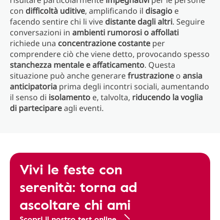
risultare particolarmente
impegnativi
per le persone
con
difficoltà uditive
, amplificando il
disagio
e
facendo sentire chi li vive
distante dagli altri
. Seguire
conversazioni in
ambienti rumorosi o affollati
richiede una
concentrazione costante
per
comprendere ciò che viene detto, provocando spesso
stanchezza mentale e affaticamento
. Questa
situazione può anche generare
frustrazione
o
ansia
anticipatoria
prima degli incontri sociali, aumentando
il senso di
isolamento
e, talvolta,
riducendo la voglia
di partecipare
agli eventi.
Vivi le feste con
serenità: torna ad
ascoltare chi ami
Scopri il nostro test online