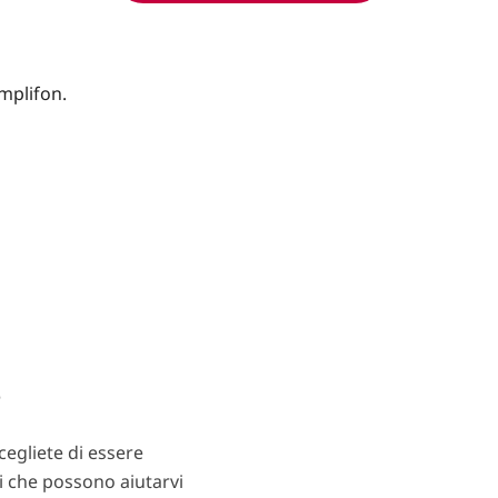
?
egliete di essere
ti che possono aiutarvi