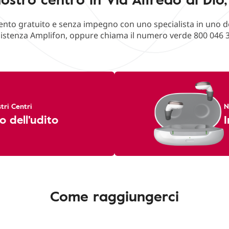
o gratuito e senza impegno con uno specialista in uno deg
istenza Amplifon, oppure chiama il numero verde 800 046 
tri Centri
N
o dell'udito
I
Come raggiungerci