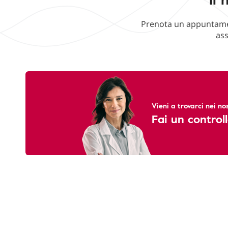
Prenota un appuntament
ass
Vieni a trovarci nei nos
Fai un controll