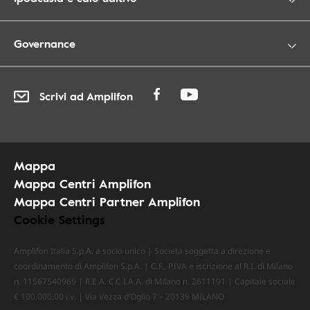
Governance
Scrivi ad Amplifon
Mappa
Mappa Centri Amplifon
Mappa Centri Partner Amplifon
Cookie Settings
Amplifon Italia S.p.A. a socio unico | Società soggetta a direzione e
coordinamento di Amplifon S.p.A. | C.F., P.IVA e iscrizione al R.I. di Milano
n. 11567540965 | R.E.A. C.C.I.A.A. di Milano n. 2611191 | Capitale sociale
€ 100.000,00 i.v. | Via Vezza d’Oglio 7 – 20139 MILANO