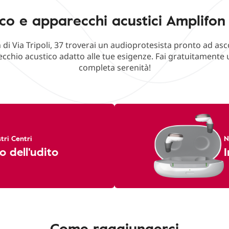
co e apparecchi acustici Amplifon V
 di Via Tripoli, 37 troverai un audioprotesista pronto ad asc
cchio acustico adatto alle tue esigenze. Fai gratuitamente u
completa serenità!
tri Centri
N
o dell'udito
I
Come raggiungerci