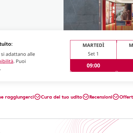
uito:
MARTEDÌ
M
Set 1
 si adattano alle
ibilità
. Puoi
09:00
.
e raggiungerci
Cura del tuo udito
Recensioni
Offer