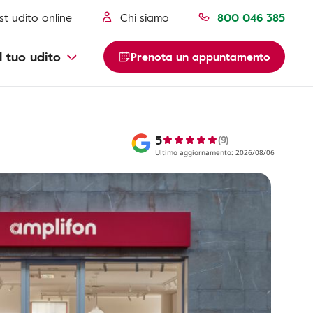
st udito online
Chi siamo
800 046 385
l tuo udito
Prenota un appuntamento
5
(9)
Ultimo aggiornamento: 2026/08/06