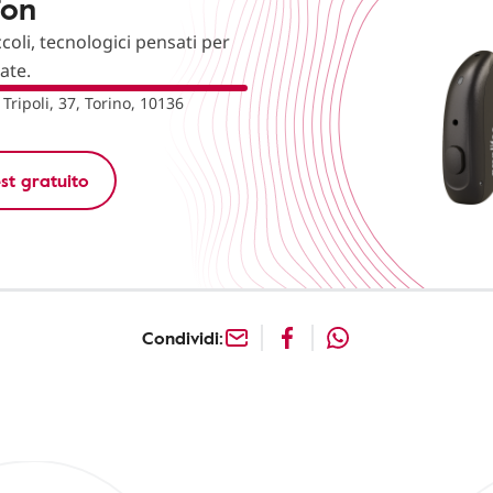
fon
ccoli, tecnologici pensati per
nate.
 Tripoli, 37, Torino, 10136
st gratuito
Condividi: