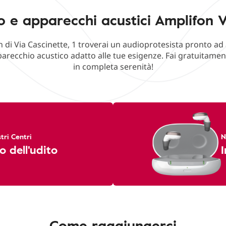
o e apparecchi acustici Amplifon Vi
n di Via Cascinette, 1 troverai un audioprotesista pronto ad 
parecchio acustico adatto alle tue esigenze. Fai gratuitament
in completa serenità!
tri Centri
N
o dell'udito
I
Come raggiungerci