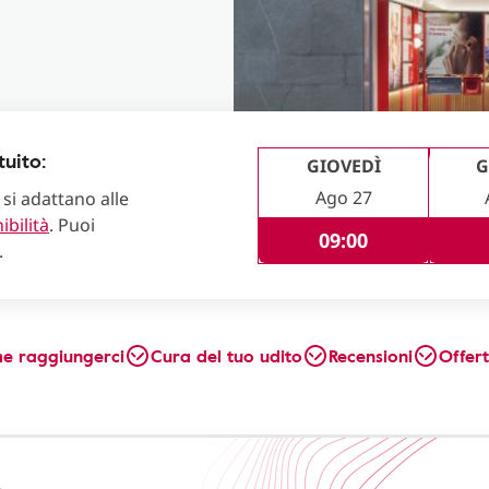
uito:
GIOVEDÌ
G
Ago 27
 si adattano alle
ibilità
. Puoi
09:00
.
e raggiungerci
Cura del tuo udito
Recensioni
Offer