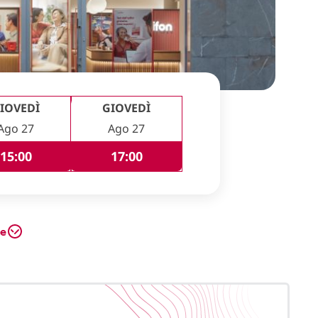
IOVEDÌ
GIOVEDÌ
Ago 27
Ago 27
15:00
17:00
te