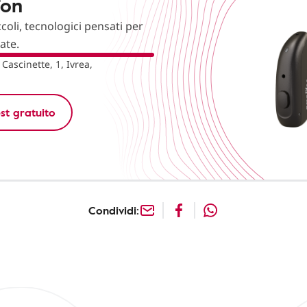
fon
ccoli, tecnologici pensati per
nate.
 Cascinette, 1, Ivrea,
st gratuito
Condividi: