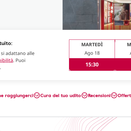
uito:
MARTEDÌ
M
Ago 18
 si adattano alle
ibilità
. Puoi
15:30
.
e raggiungerci
Cura del tuo udito
Recensioni
Offer