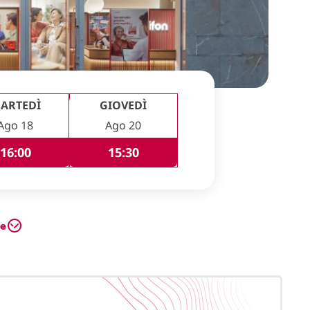
ARTEDÌ
GIOVEDÌ
Ago 18
Ago 20
16:00
15:30
te