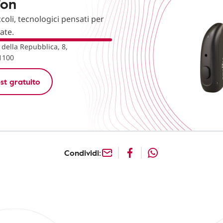
fon
ccoli, tecnologici pensati per
nate.
 della Repubblica, 8,
51100
st gratuito
Condividi: