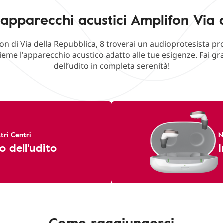
apparecchi acustici Amplifon Via 
on di Via della Repubblica, 8 troverai un audioprotesista pr
ieme l'apparecchio acustico adatto alle tue esigenze. Fai g
dell’udito in completa serenità!
tri Centri
N
o dell'udito
I
Come raggiungerci