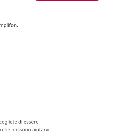
?
egliete di essere
ti che possono aiutarvi