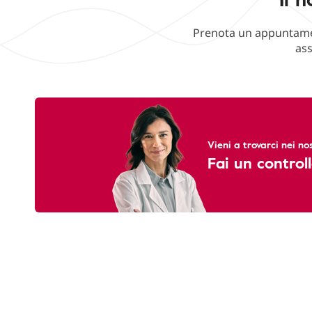
Prenota un appuntament
ass
Vieni a trovarci nei nos
Fai un controll