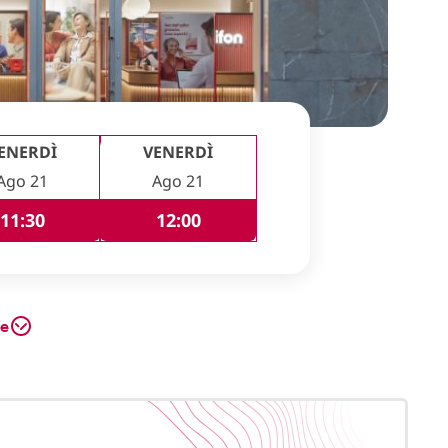
ENERDÌ
VENERDÌ
Ago 21
Ago 21
11:30
12:00
te