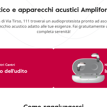
ico e apparecchi acustici Amplifon V
 di Via Tirso, 111 troverai un audioprotesista pronto ad asc
cchio acustico adatto alle tue esigenze. Fai gratuitamente u
completa serenità!
tri Centri
N
o dell'udito
I
Come raggiungerci