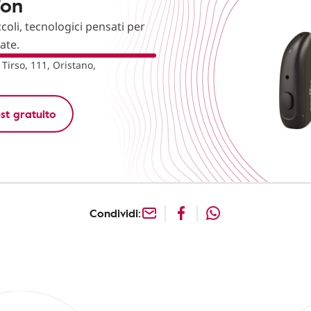
fon
ccoli, tecnologici pensati per
nate.
 Tirso, 111, Oristano,
st gratuito
Condividi: