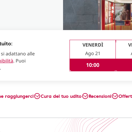
uito:
VENERDÌ
V
Ago 21
 si adattano alle
ibilità
. Puoi
10:00
.
e raggiungerci
Cura del tuo udito
Recensioni
Offer