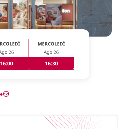
RCOLEDÌ
MERCOLEDÌ
Ago 26
Ago 26
16:00
16:30
te