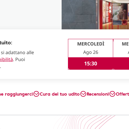
uito:
MERCOLEDÌ
ME
Ago 26
 si adattano alle
ibilità
. Puoi
15:30
.
e raggiungerci
Cura del tuo udito
Recensioni
Offer