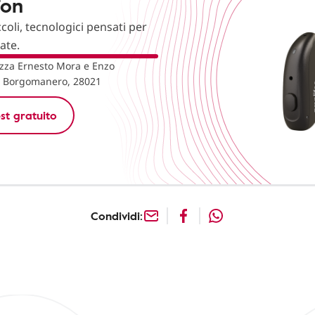
fon
ccoli, tecnologici pensati per
nate.
zza Ernesto Mora e Enzo
4, Borgomanero, 28021
st gratuito
Condividi: