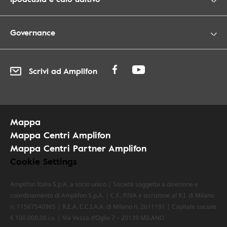
Governance
Scrivi ad Amplifon
Mappa
Mappa Centri Amplifon
Mappa Centri Partner Amplifon
Cookie Settings
Amplifon Italia S.p.A. a socio unico | Società soggetta a direzione e
coordinamento di Amplifon S.p.A. | C.F., P.IVA e iscrizione al R.I. di Milano
n. 11567540965 | R.E.A. C.C.I.A.A. di Milano n. 2611191 | Capitale sociale
€ 100.000,00 i.v. | Via Vezza d’Oglio 7 – 20139 MILANO