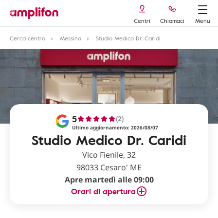
Centri
Chiamaci
Menu
Cerca centro
Messina
Studio Medico Dr. Caridi
5
(2)
Ultimo aggiornamento: 2026/08/07
Studio Medico Dr. Caridi
Vico Fienile, 32
98033 Cesaro' ME
Apre martedì alle 09:00
Orari di apertura