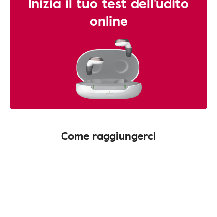
Inizia il tuo test dell'udito
online
Come raggiungerci