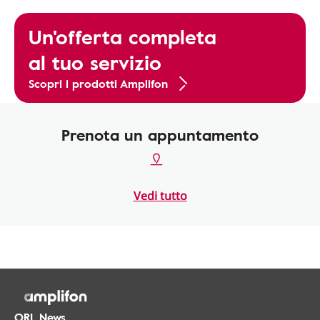
Un'offerta completa
al tuo servizio
Scopri i prodotti Amplifon
Prenota un appuntamento
Vedi tutto
ORL.News