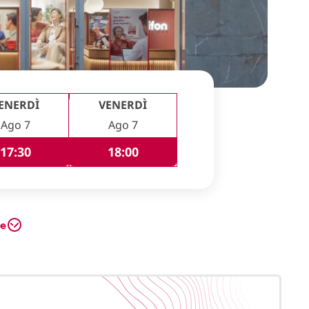
ENERDÌ
VENERDÌ
Ago 7
Ago 7
17:30
18:00
te