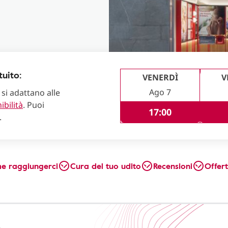
uito:
VENERDÌ
V
Ago 7
 si adattano alle
ibilità
. Puoi
17:00
.
e raggiungerci
Cura del tuo udito
Recensioni
Offer