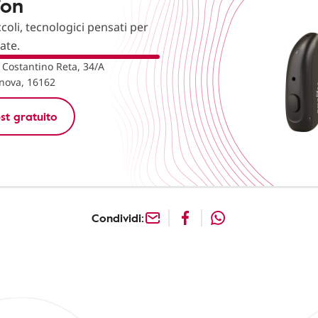
fon
ccoli, tecnologici pensati per
nate.
 Costantino Reta, 34/A
nova, 16162
st gratuito
Condividi: