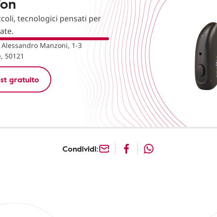
fon
ccoli, tecnologici pensati per
nate.
 Alessandro Manzoni, 1-3
e, 50121
st gratuito
Condividi: