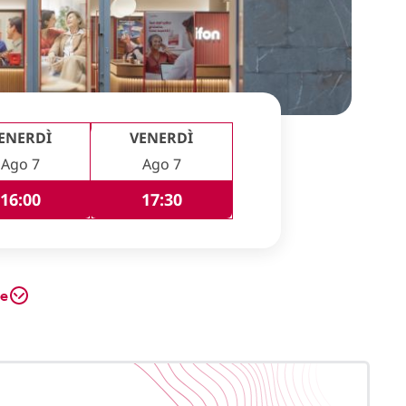
ENERDÌ
VENERDÌ
Ago 7
Ago 7
16:00
17:30
te