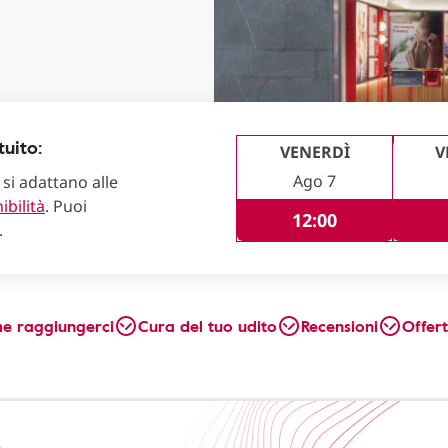
uito:
VENERDÌ
V
Ago 7
 si adattano alle
ibilità
. Puoi
12:00
.
e raggiungerci
Cura del tuo udito
Recensioni
Offer