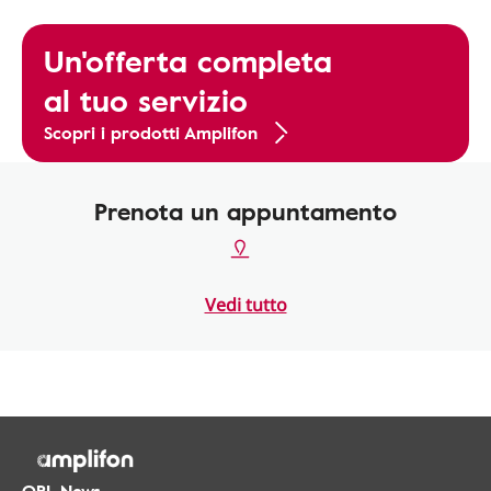
Un'offerta completa
al tuo servizio
Scopri i prodotti Amplifon
Prenota un appuntamento
Vedi tutto
ORL.News