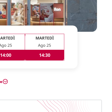
ARTEDÌ
MARTEDÌ
Ago 25
Ago 25
14:00
14:30
te