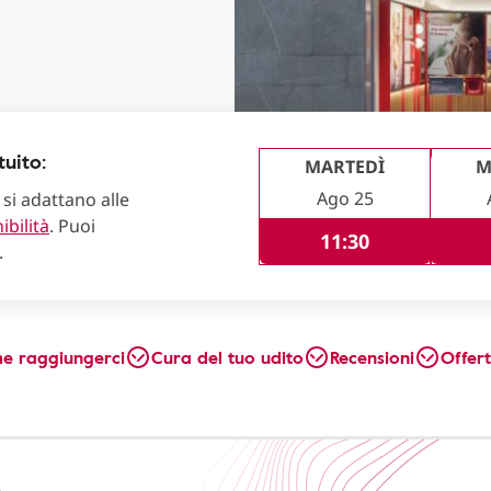
uito:
MARTEDÌ
M
Ago 25
 si adattano alle
ibilità
. Puoi
11:30
.
e raggiungerci
Cura del tuo udito
Recensioni
Offer