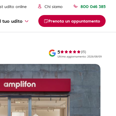
st udito online
Chi siamo
800 046 385
l tuo udito
Prenota un appuntamento
5
(15)
Ultimo aggiornamento: 2026/08/09