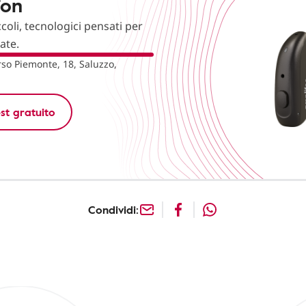
fon
ccoli, tecnologici pensati per
nate.
so Piemonte, 18, Saluzzo,
st gratuito
Condividi: