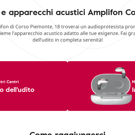
 e apparecchi acustici Amplifon Co
ifon di Corso Piemonte, 18 troverai un audioprotesista pron
ieme l'apparecchio acustico adatto alle tue esigenze. Fai g
dell’udito in completa serenità!
tri Centri
N
o dell'udito
I
Come raggiungerci