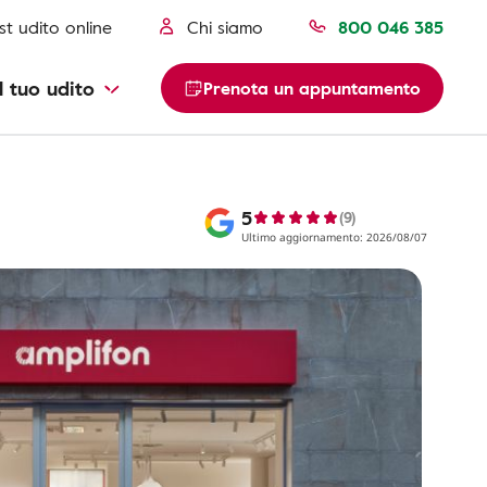
st udito online
Chi siamo
800 046 385
l tuo udito
Prenota un appuntamento
5
(9)
Ultimo aggiornamento: 2026/08/07