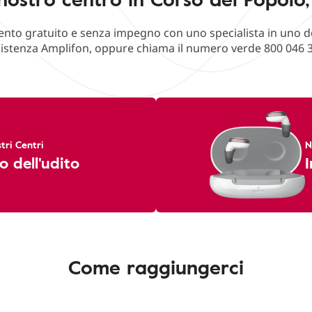
o gratuito e senza impegno con uno specialista in uno deg
istenza Amplifon, oppure chiama il numero verde 800 046 
tri Centri
N
o dell'udito
I
Come raggiungerci