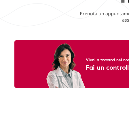
Prenota un appuntament
ass
Vieni a trovarci nei nos
Fai un controll