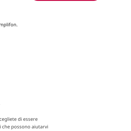
?
egliete di essere
ti che possono aiutarvi