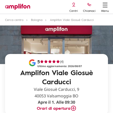
Centri
Chiamaci
Menu
Cerca centro
Bologna
Amplifon Viale Giosuè Carducci
5
(4)
Ultimo aggiornamento: 2026/08/07
Amplifon Viale Giosuè
Carducci
Viale Giosuè Carducci, 9
40053 Valsamoggia BO
Apre il 1. Alle 09:30
Orari di apertura