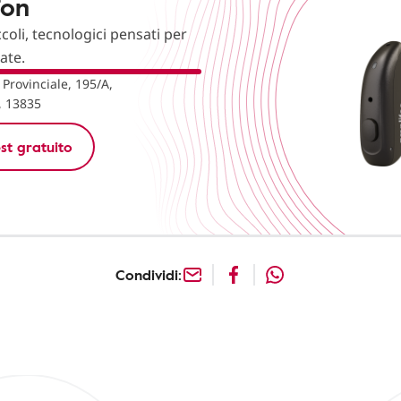
fon
ccoli, tecnologici pensati per
nate.
 Provinciale, 195/A,
, 13835
st gratuito
Condividi: