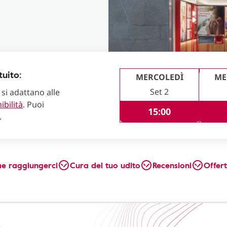
uito:
MERCOLEDÌ
ME
Set 2
 si adattano alle
ibilità
. Puoi
15:00
.
e raggiungerci
Cura del tuo udito
Recensioni
Offer