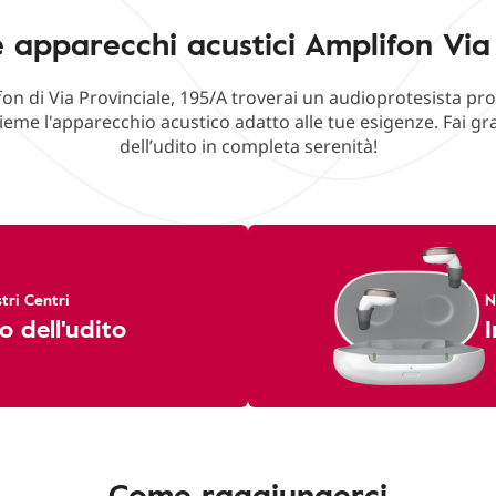
 apparecchi acustici Amplifon Via 
fon di Via Provinciale, 195/A troverai un audioprotesista pro
ieme l'apparecchio acustico adatto alle tue esigenze. Fai g
dell’udito in completa serenità!
tri Centri
N
o dell'udito
I
Come raggiungerci