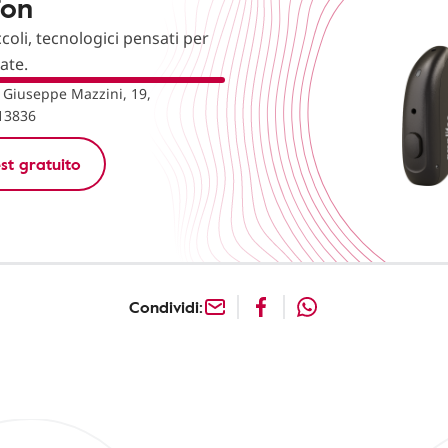
fon
ccoli, tecnologici pensati per
nate.
 Giuseppe Mazzini, 19,
 13836
st gratuito
Condividi: