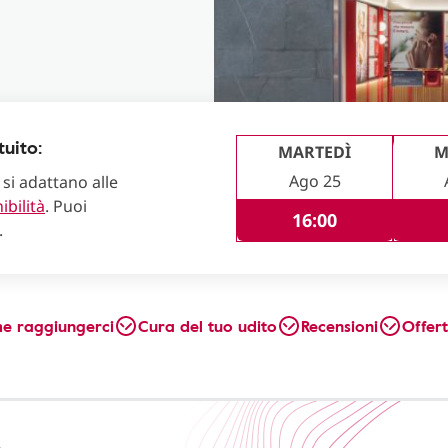
uito:
MARTEDÌ
M
Ago 25
 si adattano alle
ibilità
. Puoi
16:00
.
e raggiungerci
Cura del tuo udito
Recensioni
Offer