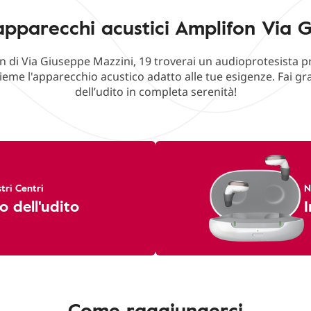
apparecchi acustici Amplifon Via G
n di Via Giuseppe Mazzini, 19 troverai un audioprotesista p
ieme l'apparecchio acustico adatto alle tue esigenze. Fai g
dell’udito in completa serenità!
tri Centri
N
o dell'udito
I
Come raggiungerci