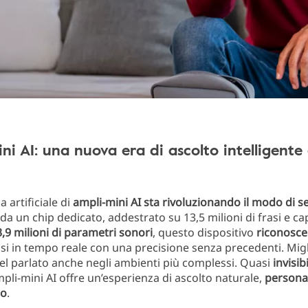
ni AI: una nuova era di ascolto intelligente
a artificiale di
ampli-mini AI sta rivoluzionando il modo di s
da un chip dedicato, addestrato su 13,5 milioni di frasi e ca
3,9 milioni di parametri sonori
, questo dispositivo
riconosce
asi in tempo reale con una precisione senza precedenti. Migl
el parlato anche negli ambienti più complessi. Quasi
invisib
mpli-mini AI offre un’esperienza di ascolto naturale,
personal
zo
.