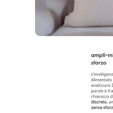
ampli-mi
sforzo
L’intelligenz
Alimentato 
analizzare
parole e fr
chiarezza d
discreto
, a
senza sfor