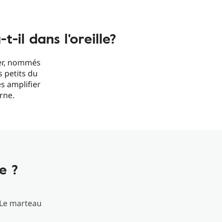
t-il dans l'oreille?
rier, nommés
s petits du
s amplifier
rne.
e ?
. Le marteau