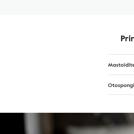
Pri
Mastoïdite
Otospongio