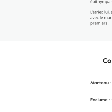
épithympan
L’étrier, lu
avec le mar
premiers.
Co
Marteau :
Enclume :