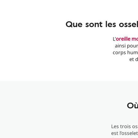
Que sont les ossele
L’
oreille 
ainsi pour
corps huma
et 
Où
Les trois o
est l’ossele