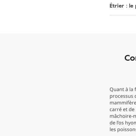
Étrier : l
Co
Quant à la 
processus d
mammifères,
carré et de 
mâchoire-mâ
de l’os hyom
les poisson