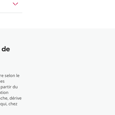
 de
re selon le
les
partir du
ation
nche, dérive
 qui, chez