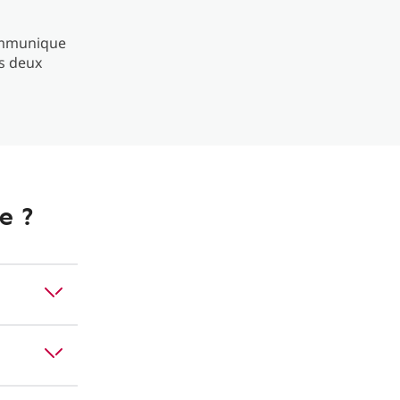
 communique
es deux
e ?