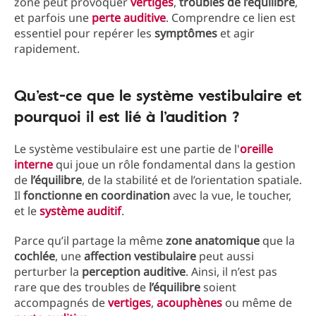
zone peut provoquer
vertiges
,
troubles de l’équilibre
,
et parfois une
perte auditive
. Comprendre ce lien est
essentiel pour repérer les
symptômes
et agir
rapidement.
Qu’est-ce que le système vestibulaire et
pourquoi il est lié à l’audition ?
Le système vestibulaire est une partie de l'
oreille
interne
qui joue un rôle fondamental dans la gestion
de
l’équilibre
, de la stabilité et de l’orientation spatiale.
Il
fonctionne
en
coordination
avec la vue, le toucher,
et le
système auditif
.
Parce qu’il partage la même
zone
anatomique
que la
cochlée
, une
affection
vestibulaire
peut aussi
perturber la
perception
auditive
. Ainsi, il n’est pas
rare que des troubles de
l’équilibre
soient
accompagnés de
vertiges
,
acouphènes
ou même de