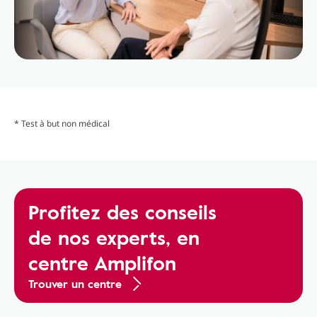
* Test à but non médical
Profitez des conseils
de nos experts, en
centre Amplifon
Trouver un centre