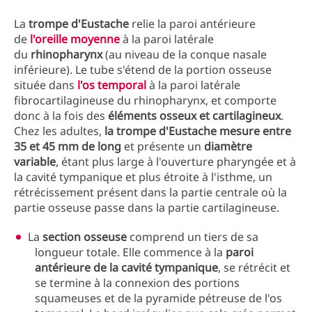
La
trompe d'Eustache
relie la paroi antérieure
de
l'oreille moyenne
à la paroi latérale
du
rhinopharynx
(au niveau de la conque nasale
inférieure). Le tube s'étend de la portion osseuse
située dans
l'os temporal
à la paroi latérale
fibrocartilagineuse du rhinopharynx, et comporte
donc à la fois des
éléments osseux et cartilagineux
.
Chez les adultes,
la trompe d'Eustache mesure entre
35 et 45 mm de long
et présente un
diamètre
variable
, étant plus large à l'ouverture pharyngée et à
la cavité tympanique et plus étroite à l'isthme, un
rétrécissement présent dans la partie centrale où la
partie osseuse passe dans la partie cartilagineuse.
La
section osseuse
comprend un tiers de sa
longueur totale. Elle commence à la
paroi
antérieure de la cavité tympanique
, se rétrécit et
se termine à la connexion des portions
squameuses et de la pyramide pétreuse de l'os