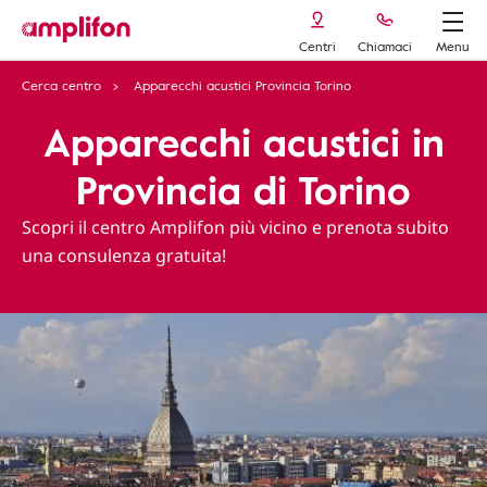
Centri
Chiamaci
Menu
Cerca centro
Apparecchi acustici Provincia Torino
Apparecchi acustici in
Provincia di Torino
Scopri il centro Amplifon più vicino e prenota subito
una consulenza gratuita!