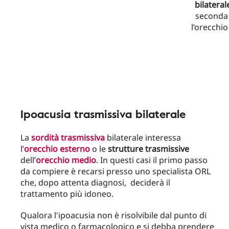
bilateral
seconda 
l’orecchi
Ipoacusia trasmissiva bilaterale
La
sordità trasmissiva
bilaterale interessa
l’
orecchio esterno
o le
strutture trasmissive
dell’
orecchio medio
. In questi casi il primo passo
da compiere è recarsi presso uno specialista ORL
che, dopo attenta diagnosi, deciderà il
trattamento più idoneo.
Qualora l'ipoacusia non è risolvibile dal punto di
vista medico o farmacologico e si debba prendere