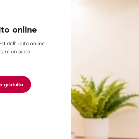
ito online
est dell'udito online
rcare un aiuto
o gratuito