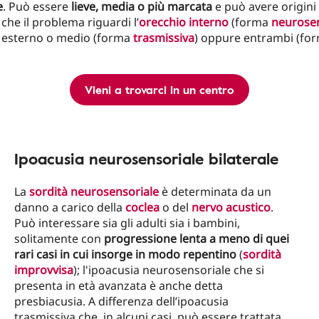
e
. Può essere
lieve, media o più marcata
e può avere origini 
che il problema riguardi l’
orecchio interno
(forma
neurosen
o esterno o medio (forma
trasmissiva
) oppure entrambi (fo
Vieni a trovarci in un centro
Ipoacusia neurosensoriale bilaterale
La
sordità neurosensoriale
è determinata da un
danno a carico della
coclea
o del
nervo acustico
.
Può interessare sia gli adulti sia i bambini,
solitamente con
progressione lenta a meno di quei
rari casi in cui insorge in modo repentino
(
sordità
improvvisa
); l'ipoacusia neurosensoriale che si
presenta in età avanzata è anche detta
presbiacusia. A differenza dell’ipoacusia
trasmissiva che, in alcuni casi, può essere trattata