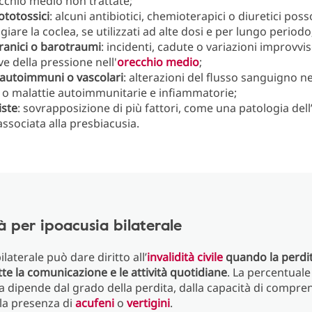
ecchio medio non trattate;
ototossici
: alcuni antibiotici, chemioterapici o diuretici pos
iare la coclea, se utilizzati ad alte dosi e per lungo periodo
ranici o barotraumi
: incidenti, cadute o variazioni improvvi
ve della pressione nell'
orecchio medio
;
 autoimmuni o vascolari
: alterazioni del flusso sanguigno ne
 o malattie autoimmunitarie e infiammatorie;
ste
: sovrapposizione di più fattori, come una patologia dell
ssociata alla presbiacusia.
tà per ipoacusia bilaterale
ilaterale può dare diritto all’
invalidità civile
quando la perdit
 la comunicazione e le attività quotidiane
. La percentuale
a dipende dal grado della perdita, dalla capacità di compren
lla presenza di
acufeni
o
vertigini
.