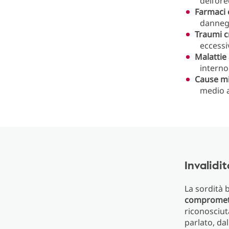
dell’or
Farmaci 
dannegg
Traumi c
eccessi
Malattie
interno
Cause mi
medio a
Invalidi
La sordità b
compromette
riconosciut
parlato, da