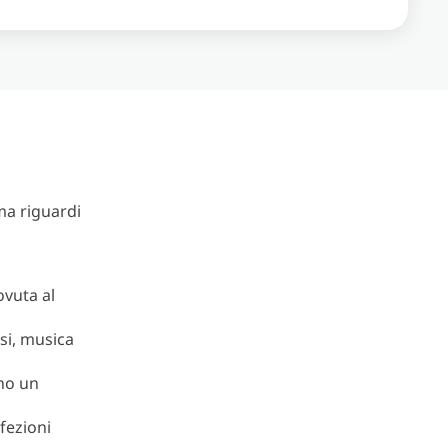
ma riguardi
ovuta al
si, musica
ano un
fezioni