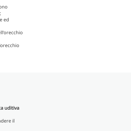
sono
;
se ed
ll’orecchio
’orecchio
a uditiva
dere il