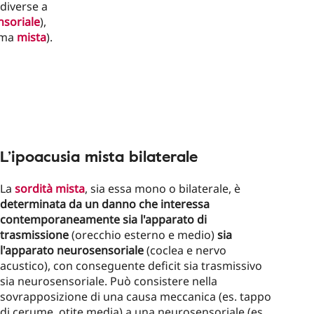
diverse a
soriale
),
rma
mista
).
L’ipoacusia mista bilaterale
La
sordità mista
, sia essa mono o bilaterale, è
determinata da un danno che interessa
contemporaneamente sia l'apparato di
trasmissione
(orecchio esterno e medio)
sia
l'apparato neurosensoriale
(coclea e nervo
acustico), con conseguente deficit sia trasmissivo
sia neurosensoriale. Può consistere nella
sovrapposizione di una causa meccanica (es. tappo
di cerume, otite media) a una neurosensoriale (es.