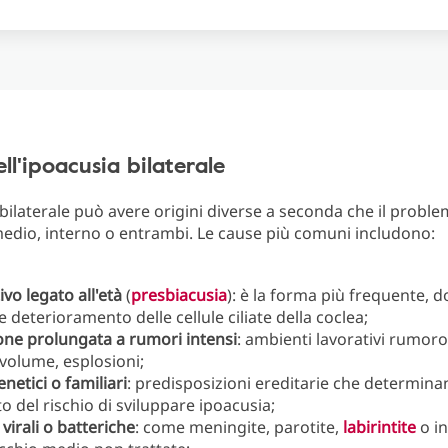
ll'ipoacusia bilaterale
 bilaterale può avere origini diverse a seconda che il proble
medio, interno o entrambi. Le cause più comuni includono:
ivo legato all'età
(
presbiacusia
): è la forma più frequente, d
e deterioramento delle cellule ciliate della coclea;
one prolungata a rumori intensi
: ambienti lavorativi rumoro
 volume, esplosioni;
enetici o familiari
: predisposizioni ereditarie che determin
 del rischio di sviluppare ipoacusia;
 virali o batteriche
: come meningite, parotite,
labirintite
o in