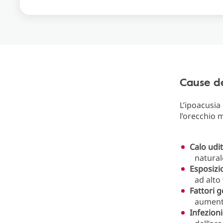
Cause de
L’ipoacusia
l’orecchio 
Calo udit
natural
Esposizi
ad alto
Fattori g
aumento
Infezioni