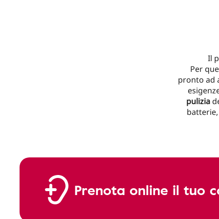
Il 
Per que
pronto ad a
esigenze
pulizia
de
batterie,
Prenota online il tuo c