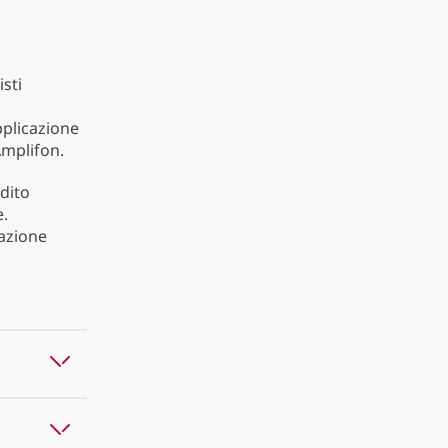
sti
applicazione
Amplifon.
udito
e.
zazione