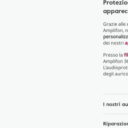
Protezio
apparecc
Grazie alle
Amplifon, n
personalizz
dei nostri
a
Presso la
f
Amplifon 36
L'audioprot
degli aurico
I nostri a
Riparazio