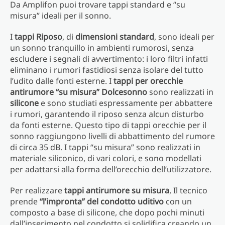
Da Amplifon puoi trovare tappi standard e “su
misura” ideali per il sonno.
I
tappi Riposo
, di
dimensioni standard
, sono ideali per
un sonno tranquillo in ambienti rumorosi, senza
escludere i segnali di avvertimento: i loro filtri infatti
eliminano i rumori fastidiosi senza isolare del tutto
l’udito dalle fonti esterne. I
tappi per orecchie
antirumore “su misura”
Dolcesonno
sono realizzati in
silicone
e sono studiati espressamente per abbattere
i rumori, garantendo il riposo senza alcun disturbo
da fonti esterne. Questo tipo di tappi orecchie per il
sonno raggiungono livelli di abbattimento del rumore
di circa 35 dB. I tappi “su misura” sono realizzati in
materiale siliconico, di vari colori, e sono modellati
per adattarsi alla forma dell’orecchio dell’utilizzatore.
Per realizzare
tappi antirumore su misura
, Il tecnico
prende
“l’impronta” del condotto uditivo
con un
composto a base di silicone, che dopo pochi minuti
dall’inserimento nel condotto si solidifica creando un