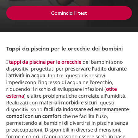
Comincia il test
Tappi da piscina per le orecchie dei bambini
I
tappi da piscina per le orecchie
dei bambini sono
dispositivi progettati per
preservare l'udito durante
l'attività in acqua
. Inoltre, questi dispositivi
impediscono l'ingresso di acqua nell'orecchio,
riducendo il rischio di sviluppare infezioni (
otite
esterna
) e altre problematiche correlate all'umidità.
Realizzati con
materiali morbidi e sicuri
, questi
dispositivi sono
facili da indossare ed estremamente
comodi con un comfort
che ne facilita l'uso,
permettendo ai bambini di divertirsi in piscina senza
preoccupazioni. Disponibili in diverse dimensioni,
forme e colori, i tappi possono essere scelti in base