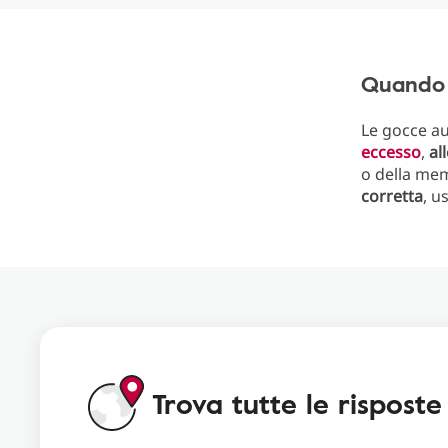
Quando s
Le gocce au
eccesso
,
al
o della me
corretta
, u
Trova tutte le risposte