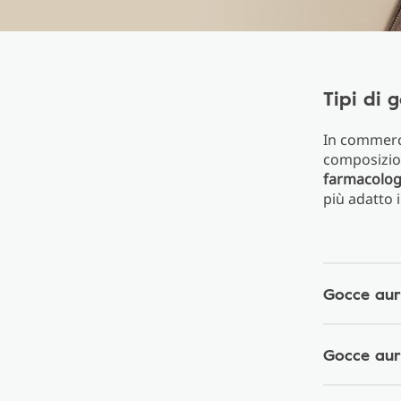
Tipi di 
In commerci
composizio
farmacologi
più adatto i
Gocce auri
Gocce aur