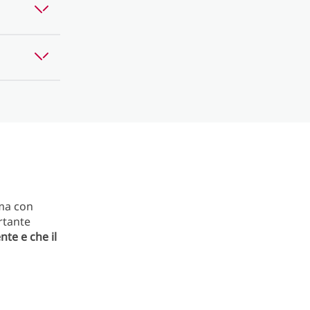
 ma con
rtante
te e che il