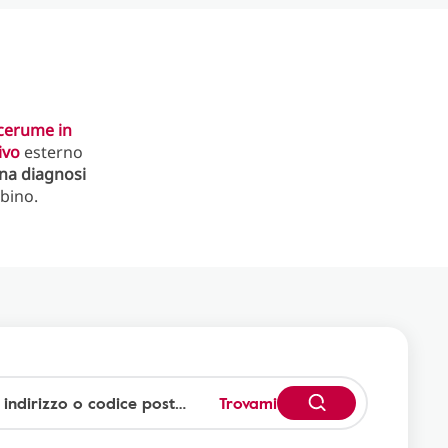
l cerume in
ivo
esterno
una diagnosi
mbino.
Trovami