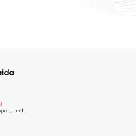
uida
l
opri quando