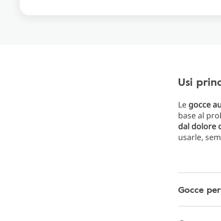
Usi prin
Le
gocce au
base al pro
dal dolore 
usarle, sem
Gocce per 