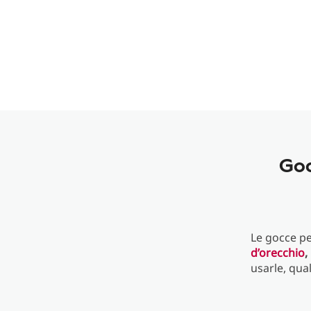
Goc
Le gocce pe
d’orecchio
, 
usarle, qua