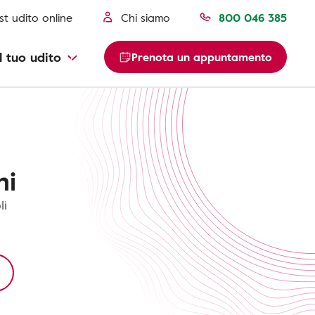
st udito online
Chi siamo
800 046 385
l tuo udito
Prenota un appuntamento
ni
li