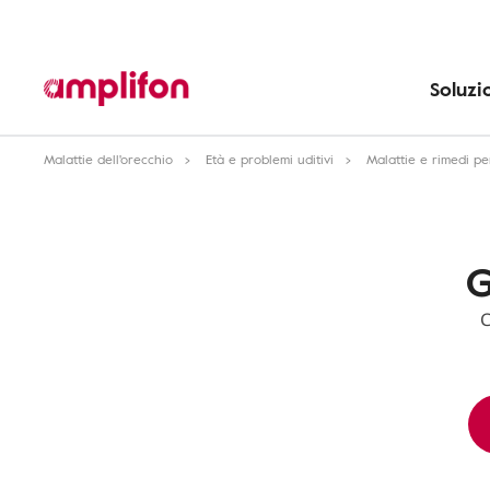
Soluzi
Malattie dell'orecchio
Età e problemi uditivi
Malattie e rimedi p
G
C