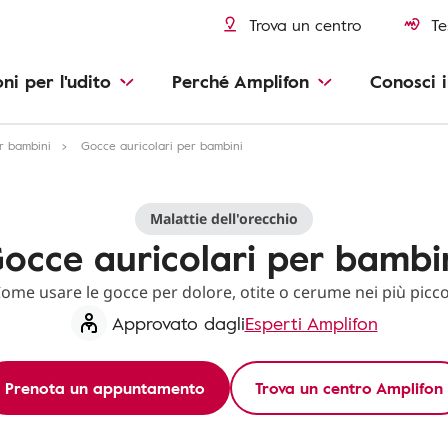
Trova un centro
Te
oni per l'udito
Perché Amplifon
Conosci i
er bambini
Gocce auricolari per bambini
Malattie dell'orecchio
occe auricolari per bambi
ome usare le gocce per dolore, otite o cerume nei più picco
Approvato dagli
Esperti Amplifon
Prenota un appuntamento
Trova un centro Amplifon