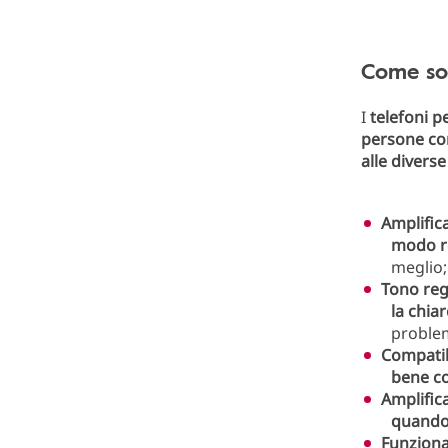
Come son
I
telefoni p
persone c
alle divers
Amplific
modo r
meglio;
Tono reg
la chia
problem
Compatib
bene co
Amplificat
quando 
Funziona