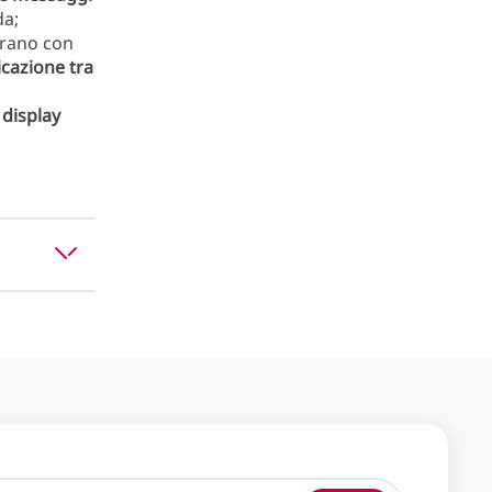
da;
egrano con
icazione tra
e
display