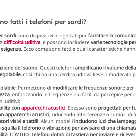
o fatti i telefoni per sordi?
er sordi
sono dispositivi progettati per
facilitare la comunic
on
difficoltà uditive
, e possono includere
varie tecnologie per
e esigenze
. Ecco come sono fatti e quali caratteristiche hann
azione del suono
: Questi telefoni
amplificano il volume della
egolabile
, così chi ha una perdita uditiva lieve o moderata 
olabile
: Permettono di
modificare le frequenze sonore per 
rezza
, enfatizzando le frequenze più facili da percepire per c
i uditivi;
ilità con
apparecchi acustici
: Spesso sono
progettati per f
n apparecchi acustici
, riducendo interferenze o rumori di 
ori visivi e tattili
: Alcuni modelli
includono luci che lampeg
squilla il telefono
o
vibrazione per avvisare di una chiamata
lità TTY/TDD
:
Telefoni dotati di tastiera per inviare e ricev