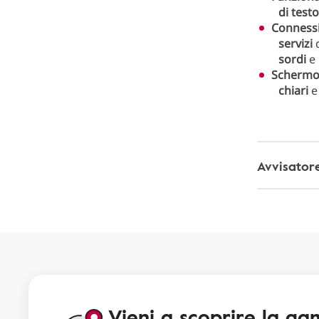
di test
Connessio
servizi
sordi
e
Schermo 
chiari
Avvisatore
Vieni a scoprire la gam