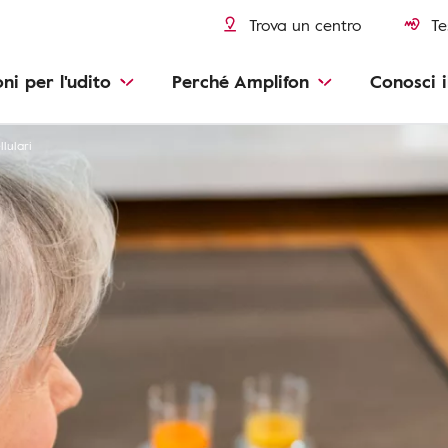
Trova un centro
Te
oni per l'udito
Perché Amplifon
Conosci i
llulari