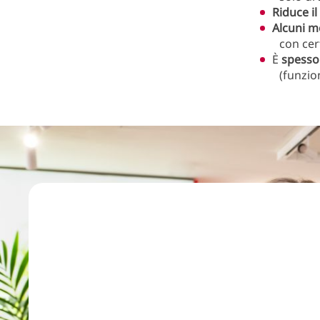
Riduce i
Alcuni m
con cer
È
spesso
(funzion