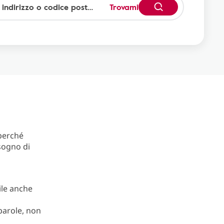
Trovami
erché
sogno di
ile anche
parole, non