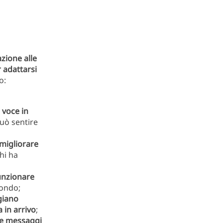
azione alle
 adattarsi
o:
 voce in
può sentire
migliorare
hi ha
unzionare
fondo;
giano
 in arrivo
;
ere messaggi