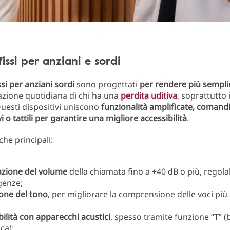
fissi per anziani e sordi​
ssi per anziani sordi
sono progettati
per rendere più sempli
zione quotidiana di chi ha una
perdita uditiva
, soprattutto
Questi dispositivi uniscono
funzionalità amplificate, comandi 
vi o tattili per garantire una migliore accessibilità
.
che principali:
azione del volume
della chiamata fino a +40 dB o più, regola
igenze;
one del tono
, per migliorare la comprensione delle voci più
ilità con apparecchi acustici
, spesso tramite funzione “T” 
ca);