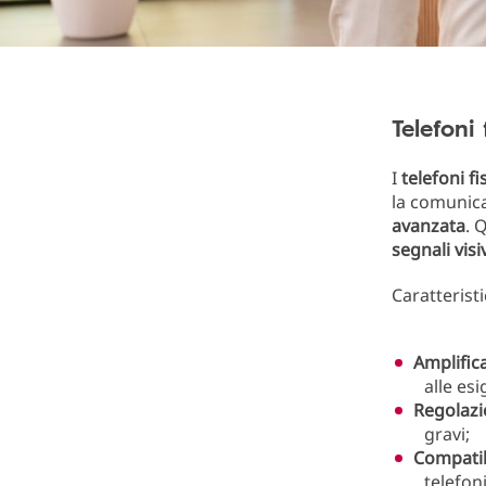
Telefoni 
I
telefoni fi
la comunica
avanzata
. 
segnali visi
Caratteristi
Amplific
alle es
Regolazi
gravi;
Compatib
telefoni