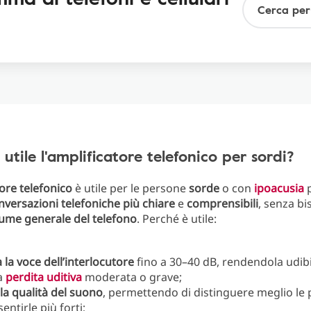
 utile l'amplificatore telefonico per sordi?
ore telefonico
è utile per le persone
sorde
o con
ipoacusia
p
nversazioni telefoniche più chiare
e
comprensibili
, senza bi
olume generale del telefono
. Perché è utile:
 la voce dell’interlocutore
fino a 30–40 dB, rendendola udib
a
perdita uditiva
moderata o grave;
la qualità del suono
, permettendo di distinguere meglio le 
sentirle più forti;