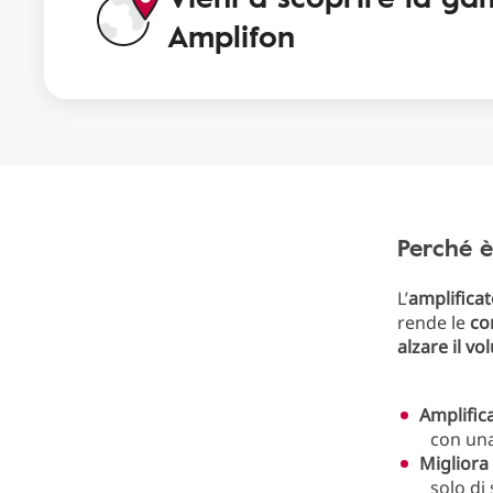
Amplifon
Perché è
L’
amplificat
rende le
co
alzare il v
Amplifica
con un
Migliora 
solo di 