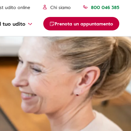
st udito online
Chi siamo
800 046 385
l tuo udito
Prenota un appuntamento