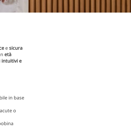
ce
e
sicura
 in
età
intuitivi e
bile in base
 acute o
(bobina