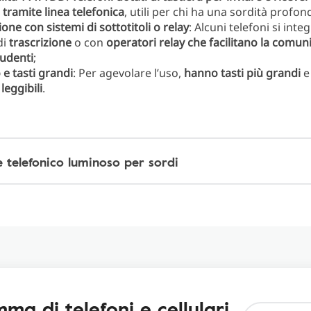
o tramite linea telefonica
, utili per chi ha una sordità profon
ne con sistemi di sottotitoli o relay
: Alcuni telefoni si int
di
trascrizione
o con
operatori relay che facilitano la comun
udenti
;
e tasti grandi
: Per agevolare l’uso,
hanno tasti più grandi
e
leggibili
.
 telefonico luminoso per sordi​
ma di telefoni e cellulari