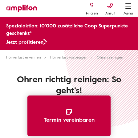
Filialen
Anruf
Menü
Spezialaktion: 10’000 zusätzliche Coop Superpunkte
geschenkt*
Jetzt profitieren
Hörverlust erkennen
Hörverlust vorbeugen
Ohren reinigen
Ohren richtig reinigen: So
geht's!
Termin vereinbaren