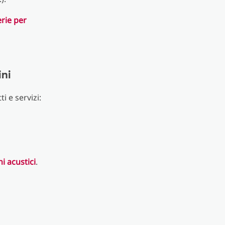
erie per
ini
i e servizi:
 acustici
.