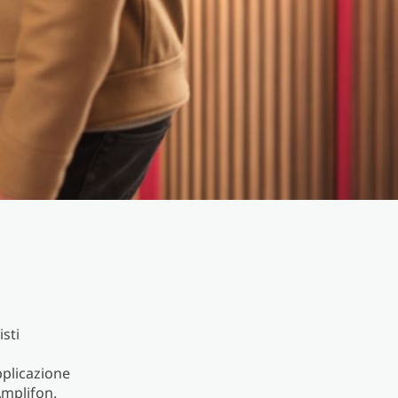
sti
applicazione
Amplifon.