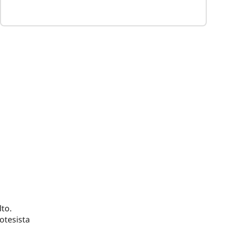
lto.
otesista