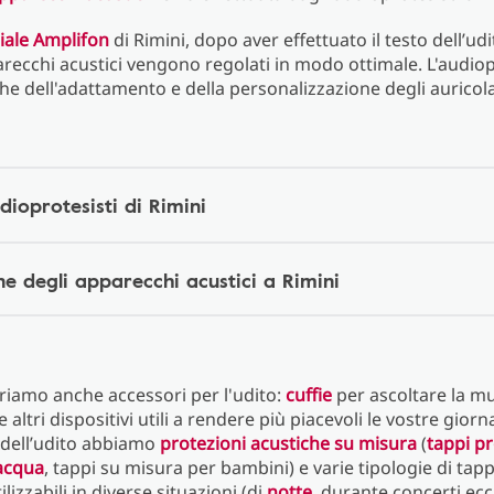
iliale Amplifon
di Rimini, dopo aver effettuato il testo dell’ud
arecchi acustici vengono regolati in modo ottimale. L'audiop
e dell'adattamento e della personalizzazione degli auricola
udioprotesisti di Rimini
e degli apparecchi acustici a Rimini
friamo anche accessori per l'udito:
cuffie
per ascoltare la mu
e altri dispositivi utili a rendere più piacevoli le vostre giorn
 dell’udito abbiamo
protezioni acustiche su misura
(
tappi pr
 acqua
, tappi su misura per bambini) e varie tipologie di tapp
ilizzabili in diverse situazioni (di
notte
, durante concerti ecc.