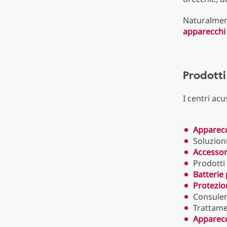
Naturalment
apparecchi 
Prodotti
I centri acu
Apparecc
Soluzioni
Accessor
Prodotti
Batterie
Protezio
Consulen
Trattame
Apparecc