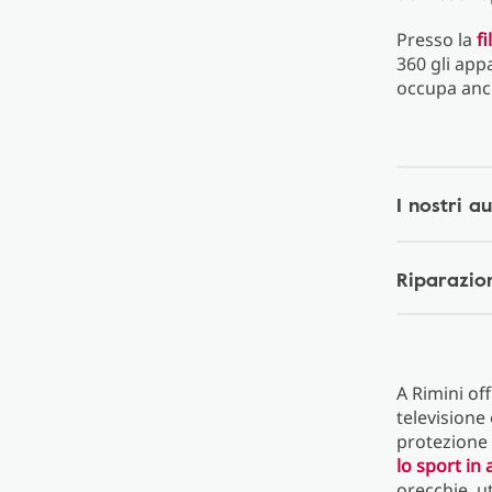
Presso la
f
360 gli app
occupa anch
I nostri a
Riparazion
A Rimini of
televisione 
protezione
lo sport in
orecchie, ut