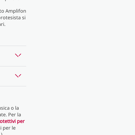
ito Amplifon
rotesista si
ri.
sica o la
ate. Per la
otettivi per
i per le
).