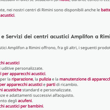
e, nei nostri centri di Rimini sono disponibili anche le
batt
acustici
.
 e Servizi dei centri acustici Amplifon a Rim
stici Amplifon a Rimini offrono, fra gli altri, i seguenti prodott
hi acustici
 uditive personalizzate.
i per apparecchi acustici
.
 per la
riparazione
, la
pulizia
e la
manutenzione di apparecchi
 per apparecchi acustici
e
parti
di ricambio.
ni acustiche
standard e personalizzate.
ze e adattamenti successivi all’acquisto.
nto degli
acufeni
.
hi acustici per bambini
.