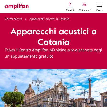
Centri
Chiamaci
Menu
Cerca centro
Apparecchi acustici a Catania
Apparecchi acustici a
Catania
Trova il Centro Amplifon più vicino a te e prenota oggi
un appuntamento gratuito