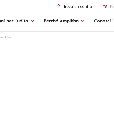
Trova un centro
Te
oni per l'udito
Perché Amplifon
Conosci i
ria di Nica