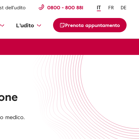
st dell'udito
0800 - 800 881
IT
FR
DE
L'udito
Prenota appuntamento
sone
io medico.