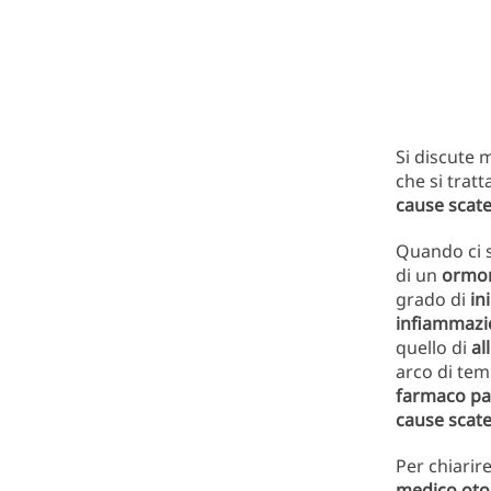
Si discute m
che si tratt
cause scate
Quando ci s
di un
ormon
grado di
in
infiammazi
quello di
al
arco di tem
farmaco pal
cause scate
Per chiarir
medico otor