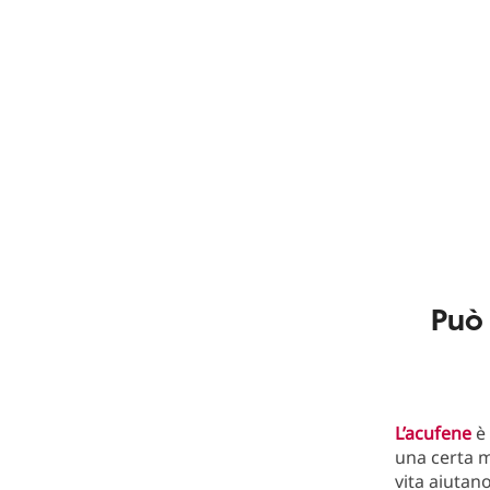
Può 
L’acufene
è 
una certa m
vita aiutano