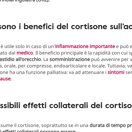
sono i benefici del cortisone sull'a
e
è utile solo in caso di un'
infiammazione importante
e può 
ato dal
medico
. Il beneficio principale è la rapidità con cui 
astidio all'orecchio
. La
somministrazione
può avvenire per v
 orale, per compresse, endoarticolare e locale. Tuttavia, v
isone ha una funzione palliativa: va ad attenuare i
sintomi
sen
cause
.
ssibili effetti collaterali del cortis
sume il cortisone, soprattutto se in una
durata di tempo p
i effetti collaterali possono essere
: