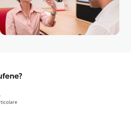
ufene?
e
ticolare