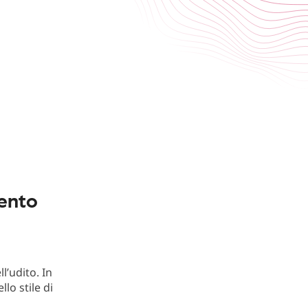
mento
l’udito. In
lo stile di