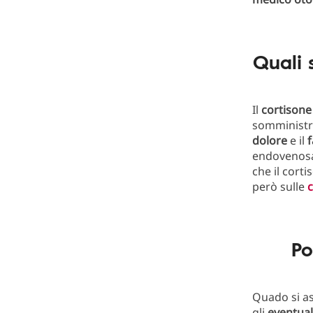
Quali 
Il
cortison
somministr
dolore
e il
f
endovenosa,
che il cort
però sulle
Po
Quado si as
gli
eventual