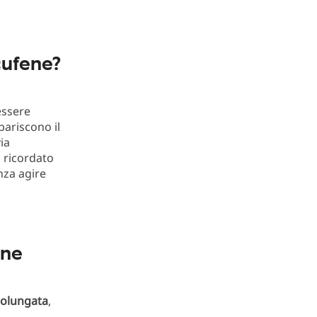
cufene?
essere
spariscono il
ia
a ricordato
za agire
one
rolungata
,