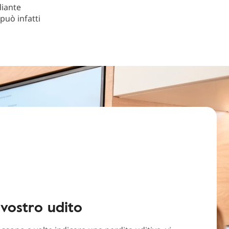
diante
 può infatti
 vostro udito