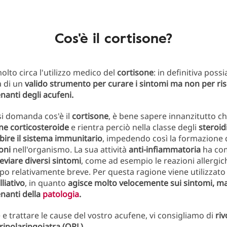
Cos'è il cortisone?
olto circa l'utilizzo medico del
cortisone
: in definitiva poss
a di un
valido strumento per curare i sintomi ma non per ris
nanti degli acufeni.
i domanda cos'è il
cortisone
, è bene sapere innanzitutto che
e corticosteroide
e rientra perciò nella classe degli
steroid
ibire il sistema immunitario
, impedendo così la formazione 
oni
nell'organismo. La sua attività
anti-infiammatoria
ha com
leviare diversi sintomi
, come ad esempio le reazioni allergic
po relativamente breve. Per questa ragione viene utilizzat
liativo
, in quanto
agisce molto velocemente sui sintomi, ma
nanti della
patologia
.
e e trattare le cause del vostro acufene, vi consigliamo di
riv
inolaringoiatra (ORL).