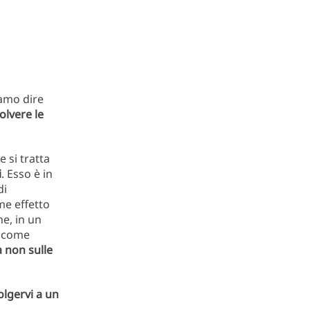
iamo dire
olvere le
 si tratta
i
. Esso è in
di
e effetto
he, in un
o come
 non sulle
olgervi a un