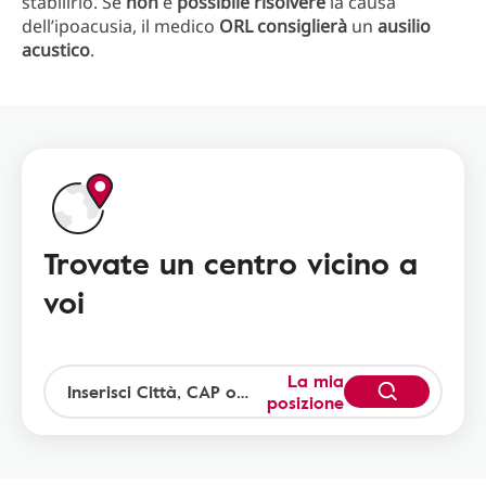
stabilirlo. Se
non
è
possibile risolvere
la causa
dell’ipoacusia, il medico
ORL consiglierà
un
ausilio
acustico
.
Trovate un centro vicino a
voi
La mia
posizione