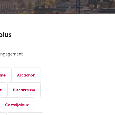
plus
s engagement
ême
Arcachon
z
Biscarrosse
Casteljaloux