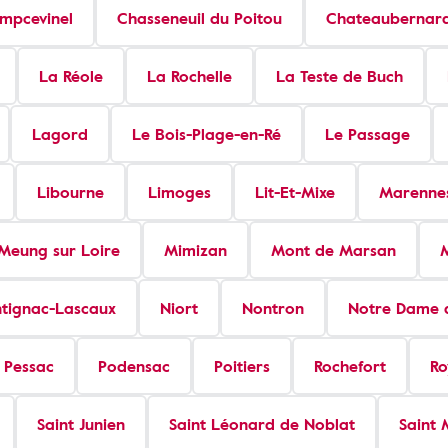
mpcevinel
Chasseneuil du Poitou
Chateaubernar
La Réole
La Rochelle
La Teste de Buch
Lagord
Le Bois-Plage-en-Ré
Le Passage
Libourne
Limoges
Lit-Et-Mixe
Marenne
Meung sur Loire
Mimizan
Mont de Marsan
tignac-Lascaux
Niort
Nontron
Notre Dame d
Pessac
Podensac
Poitiers
Rochefort
Ro
Saint Junien
Saint Léonard de Noblat
Saint 