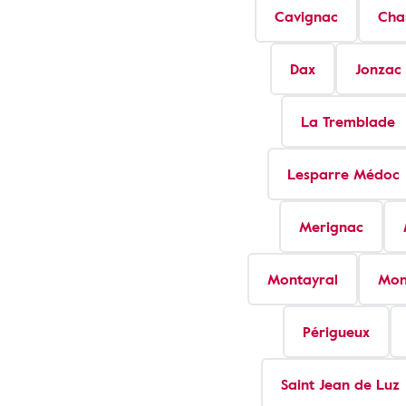
Cavignac
Cha
Dax
Jonzac
La Tremblade
Lesparre Médoc
Merignac
Montayral
Mon
Périgueux
Saint Jean de Luz