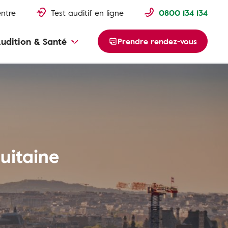
entre
Test auditif en ligne
0800 134 134
udition & Santé
Prendre rendez-vous
uitaine