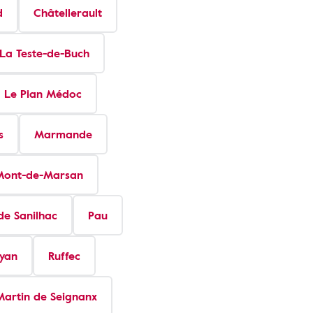
d
Châtellerault
La Teste-de-Buch
Le Pian Médoc
s
Marmande
Mont-de-Marsan
e Sanilhac
Pau
yan
Ruffec
Martin de Seignanx