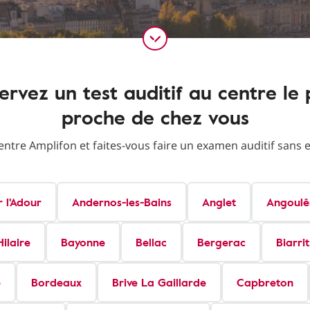
ervez un test auditif au centre le 
proche de chez vous
centre Amplifon et faites-vous faire un examen auditif san
r l'Adour
Andernos-les-Bains
Anglet
Angoul
ilaire
Bayonne
Bellac
Bergerac
Biarrit
é
Bordeaux
Brive La Gaillarde
Capbreton