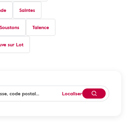
nde
Saintes
Soustons
Talence
uve sur Lot
Localiser