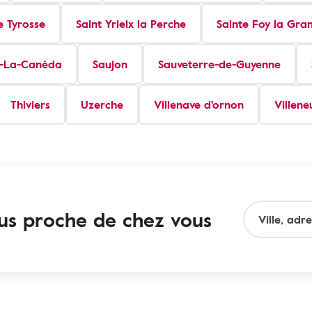
e Tyrosse
Saint Yrieix la Perche
Sainte Foy la Gra
t-La-Canéda
Saujon
Sauveterre-de-Guyenne
Thiviers
Uzerche
Villenave d'ornon
Villene
lus proche de chez vous