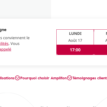
igne
LUNDI
us conviennent le
Août 17
lités
. Vous
rappelé
17:00
lisations
Pourquoi choisir Amplifon
Témoignages client