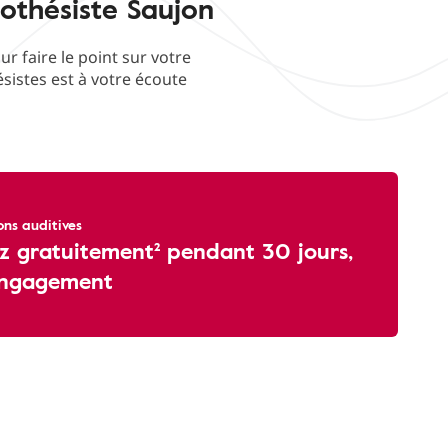
othésiste Saujon
 faire le point sur votre
ésistes est à votre écoute
ons auditives
z gratuitement² pendant 30 jours,
engagement