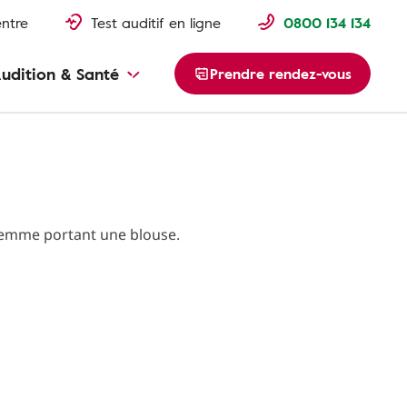
entre
Test auditif en ligne
0800 134 134
udition & Santé
Prendre rendez-vous