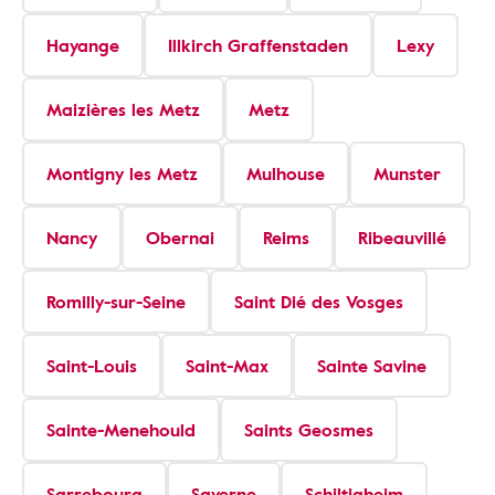
Hayange
Illkirch Graffenstaden
Lexy
Maizières les Metz
Metz
Montigny les Metz
Mulhouse
Munster
Nancy
Obernai
Reims
Ribeauvillé
Romilly-sur-Seine
Saint Dié des Vosges
Saint-Louis
Saint-Max
Sainte Savine
Sainte-Menehould
Saints Geosmes
Sarrebourg
Saverne
Schiltigheim