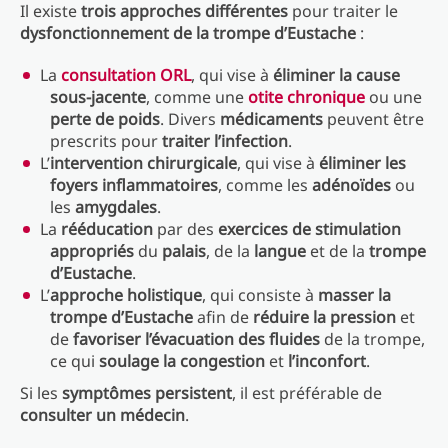
Il existe
trois approches différentes
pour traiter le
dysfonctionnement de la trompe d’Eustache
:
La
consultation ORL
, qui vise à
éliminer la cause
sous-jacente
, comme une
otite chronique
ou une
perte de poids
. Divers
médicaments
peuvent être
prescrits pour
traiter l’infection
.
L’
intervention chirurgicale
, qui vise à
éliminer les
foyers inflammatoires
, comme les
adénoïdes
ou
les
amygdales
.
La
rééducation
par des
exercices de stimulation
appropriés
du
palais
, de la
langue
et de la
trompe
d’Eustache
.
L’
approche holistique
, qui consiste à
masser la
trompe d’Eustache
afin de
réduire la pression
et
de
favoriser l’évacuation des fluides
de la trompe,
ce qui
soulage la congestion
et
l’inconfort
.
Si les
symptômes persistent
, il est préférable de
consulter un médecin
.