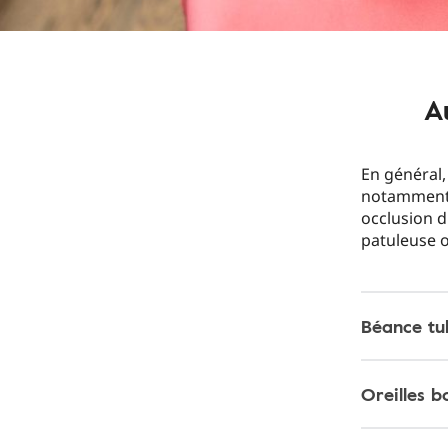
A
En général,
notamment d
occlusion d
patuleuse 
Béance tu
Oreilles 