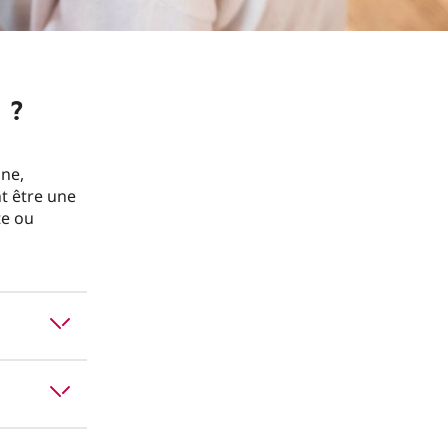
 ?
ne,
t être une
e ou