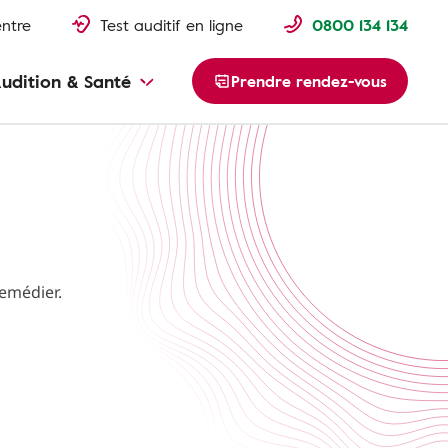
entre
Test auditif en ligne
0800 134 134
udition & Santé
Prendre rendez-vous
emédier.