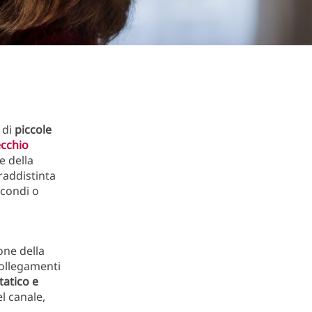
 di
piccole
cchio
e della
raddistinta
econdi o
one della
ollegamenti
tatico e
l canale,