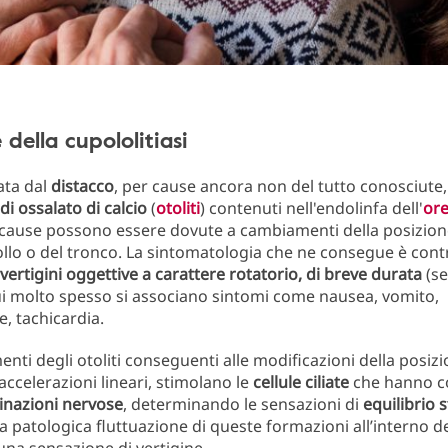
 della cupololitiasi
ata dal
distacco
, per cause ancora non del tutto conosciute,
di ossalato di calcio
(
otoliti
) contenuti nell'endolinfa dell'
ore
 cause possono essere dovute a cambiamenti della posizion
collo o del tronco. La sintomatologia che ne consegue è cont
 vertigini oggettive a carattere rotatorio, di breve durata
(s
ui molto spesso si associano sintomi come nausea, vomito,
, tachicardia.
enti degli otoliti conseguenti alle modificazioni della posizi
 accelerazioni lineari, stimolano le
cellule ciliate
che hanno c
inazioni nervose
, determinando le sensazioni di
equilibrio s
La patologica fluttuazione di queste formazioni all’interno de