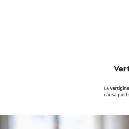
Vert
La
vertigin
causa più f