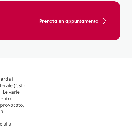
Prenota un appuntamento
arda il
terale (CSL)
. Le varie
mento
e provocato,
ia.
e alla
e