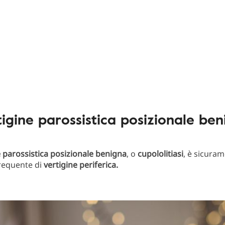
igine parossistica posizionale be
e parossistica posizionale benigna
, o
cupololitiasi
, è sicuram
requente di
vertigine periferica.