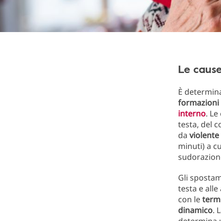
Le cause
È determin
formazioni 
interno
. Le
testa, del 
da
violente
minuti) a c
sudorazione
Gli spostam
testa e alle
con le
term
dinamico
. 