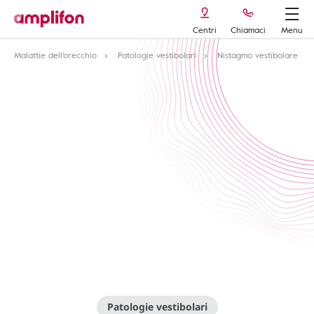
Centri
Chiamaci
Menu
Malattie dell'orecchio
Patologie vestibolari
Nistagmo vestibolare
Patologie vestibolari