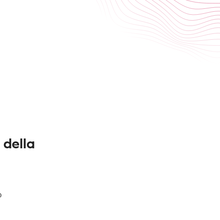
 della
ò