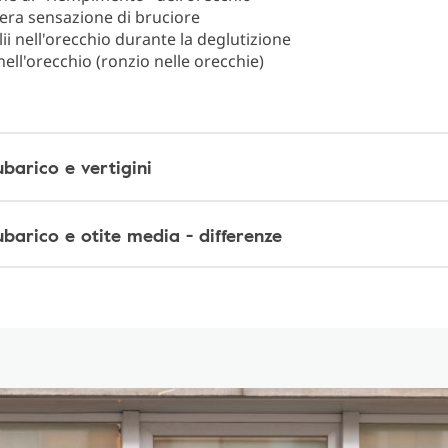
era sensazione di bruciore
lii nell'orecchio durante la deglutizione
ll'orecchio (ronzio nelle orecchie)
barico e vertigini
barico e otite media - differenze