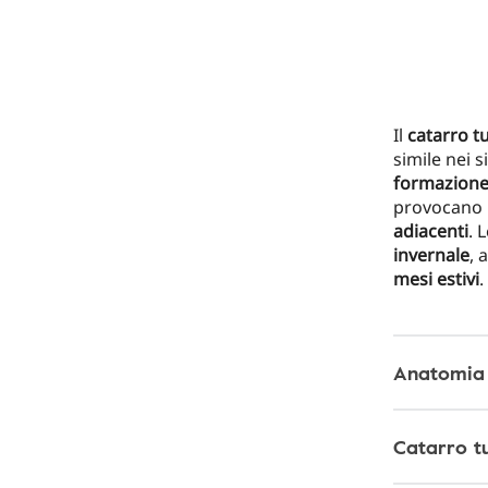
Il
catarro t
simile nei 
formazione 
provocano 
adiacenti
. 
invernale
, 
mesi estivi
.
Anatomia 
Catarro t