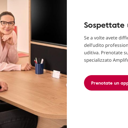
Sospettate 
Se a volte avete diff
dell’udito profession
uditiva. Prenotate 
specializzato Amplif
Prenotate un ap