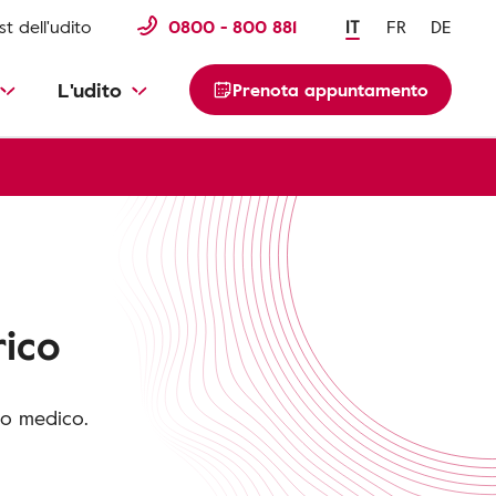
st dell'udito
0800 - 800 881
IT
FR
DE
L'udito
Prenota appuntamento
rico
io medico.