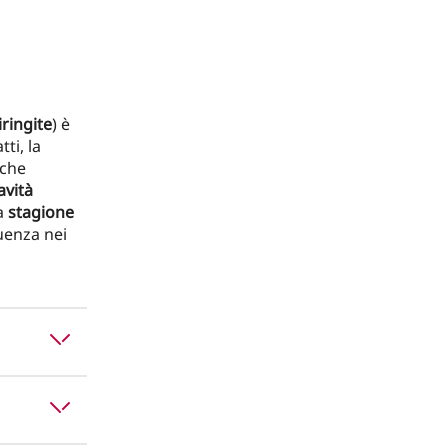
iringite
) è
ti, la
che
avità
a
stagione
uenza nei