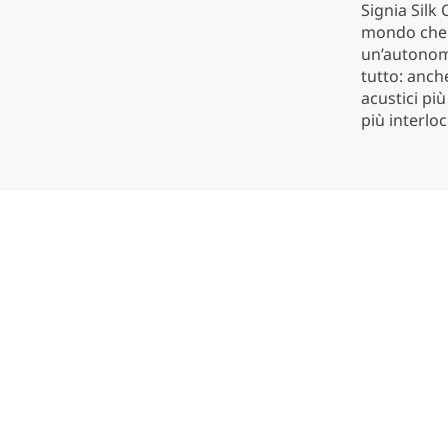
Signia Silk
mondo che s
un’autonomi
tutto: anch
acustici p
più interlo