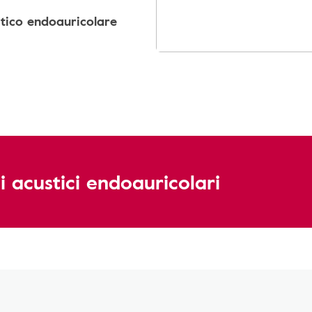
stico endoauricolare
i acustici endoauricolari