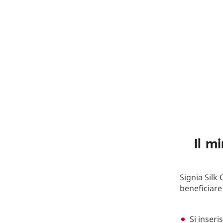
Il m
Signia Silk
beneficiare
Si inser