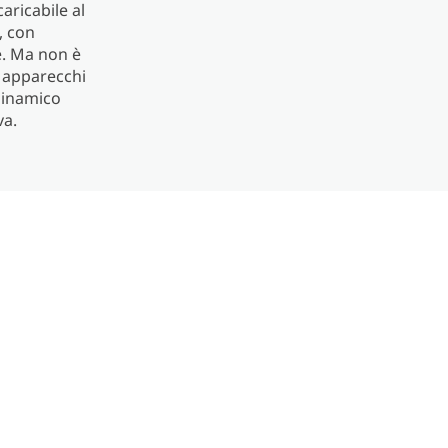
aricabile al
, con
e. Ma non è
r apparecchi
dinamico
va.