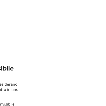
ibile
desiderano
utto in uno.
nvisibile