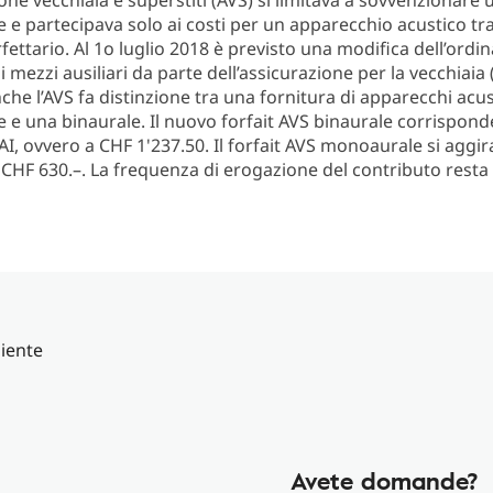
one vecchiaia e superstiti (AVS) si limitava a sovvenzionare u
e partecipava solo ai costi per un apparecchio acustico tr
fettario. Al 1o luglio 2018 è previsto una modifica dell’ordin
 mezzi ausiliari da parte dell’assicurazione per la vecchiai
nche l’AVS fa distinzione tra una fornitura di apparecchi acus
e una binaurale. Il nuovo forfait AVS binaurale corrispond
AI, ovvero a CHF 1'237.50. Il forfait AVS monoaurale si aggi
CHF 630.–. La frequenza di erogazione del contributo resta 
Avete domande?