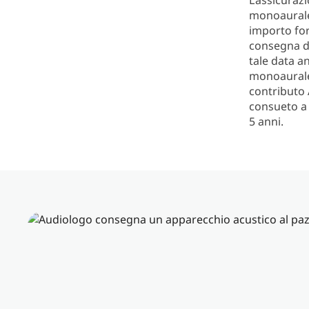
L’assicurazi
monoaurale 
importo for
consegna di
tale data a
monoaurale 
contributo 
consueto a 
5 anni.