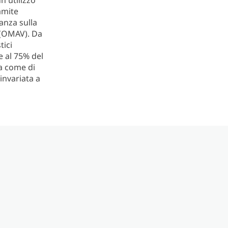
n utilizzo
amite
anza sulla
a (OMAV). Da
tici
e al 75% del
ra come di
invariata a