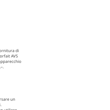
ornitura di
orfait AVS
 apparecchio
–.
ersare un
.