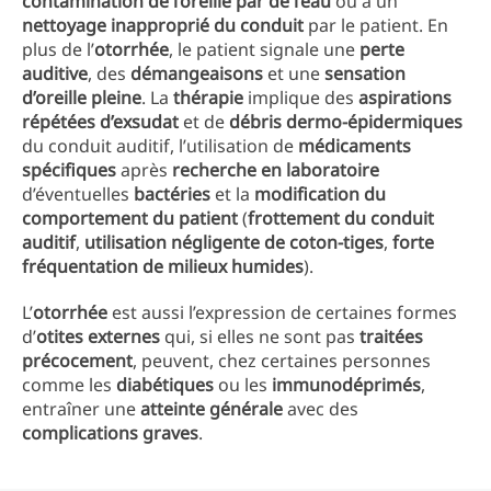
contamination de l’oreille par de l’eau
ou à un
nettoyage inapproprié du conduit
par le patient. En
plus de l’
otorrhée
, le patient signale une
perte
auditive
, des
démangeaisons
et une
sensation
d’oreille pleine
. La
thérapie
implique des
aspirations
répétées d’exsudat
et de
débris dermo-épidermiques
du conduit auditif, l’utilisation de
médicaments
spécifiques
après
recherche en laboratoire
d’éventuelles
bactéries
et la
modification du
comportement du patient
(
frottement du conduit
auditif
,
utilisation négligente de coton-tiges
,
forte
fréquentation de milieux humides
).
L’
otorrhée
est aussi l’expression de certaines formes
d’
otites externes
qui, si elles ne sont pas
traitées
précocement
, peuvent, chez certaines personnes
comme les
diabétiques
ou les
immunodéprimés
,
entraîner une
atteinte générale
avec des
complications graves
.