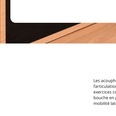
Les acouph
l’articula
exercices c
bouche en p
mobilité la