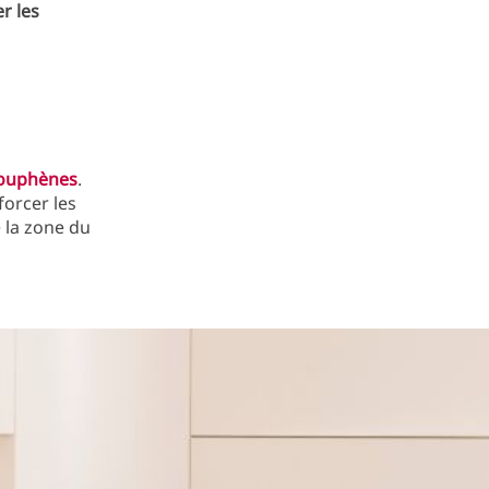
r les
ouphènes
.
orcer les
 la zone du