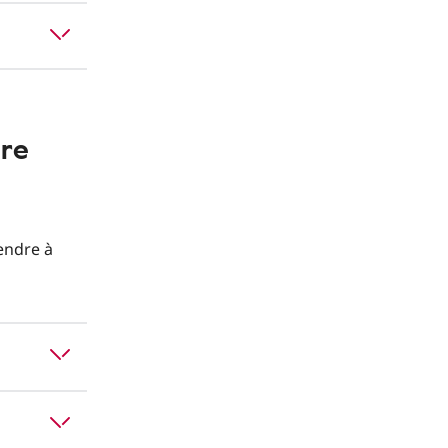
ire
endre à