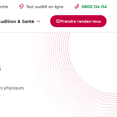
entre
Test auditif en ligne
0800 134 134
udition & Santé
Prendre rendez-vous
s
es physiques
.