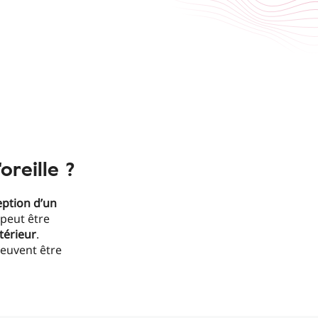
reille ?
ption d’un
 peut être
térieur
.
euvent être