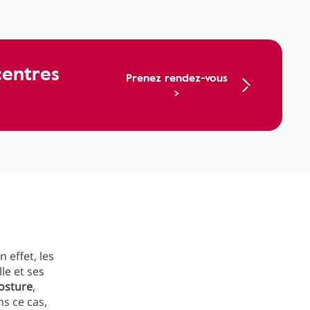
centres
Prenez rendez-vous
>
En effet, les
le et ses
osture
,
s ce cas,