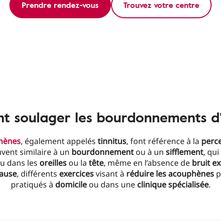
Prendre rendez-vous
Trouvez votre centre
 soulager les bourdonnements d'o
hènes
, également appelés
tinnitus
, font référence à la
perce
uvent similaire à un
bourdonnement
ou à un
sifflement
, qui
u dans les
oreilles
ou la
tête
, même en l’absence de
bruit ex
ause
, différents
exercices
visant à
réduire les acouphènes
p
pratiqués à
domicile
ou dans une
clinique spécialisée
.