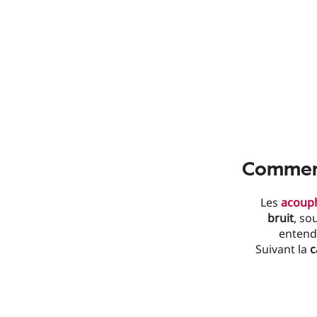
Comment
Les
acoup
bruit
, so
entend
Suivant la
c